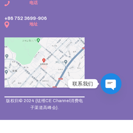
电话
+86 752 3699-906
地址
联系我们
Open ch
版权归© 2024 {纮维CE Channel消费电
子渠道高峰会}.
旺商聊
旺商聊
旺商聊
QuickQ
汽水音乐