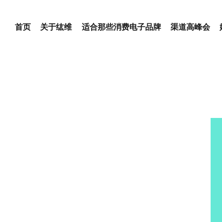
页
首页
关于纮维
适合那些消费电子品牌
渠道高峰会
于纮维
合那些消费电子品牌
道高峰会
体新闻
们的客户