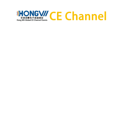
首
关
适
渠
媒
我